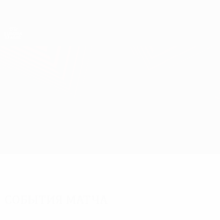
Skip
to
main
Лига Европы. Официальное
Скачать
content
Результаты live и статистика
Лига Европы УЕФА
Данди Юнайтед vs Боруссия М
Обзор
Онлайн
О матче
События матча