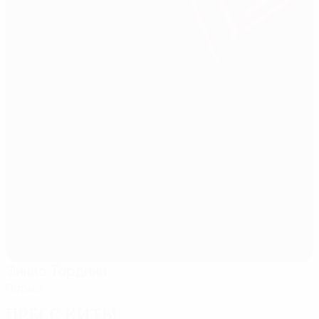
Эннио Тардини
Парма
Пресс-киты