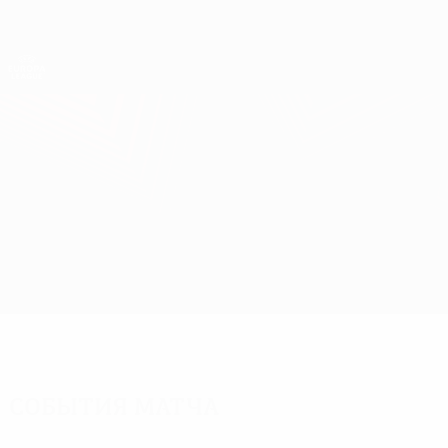
Skip
to
main
Лига Европы. Официальное
Скачать
content
Результаты live и статистика
Лига Европы УЕФА
Славия vs Бордо
Обзор
Онлайн
О матче
События матча