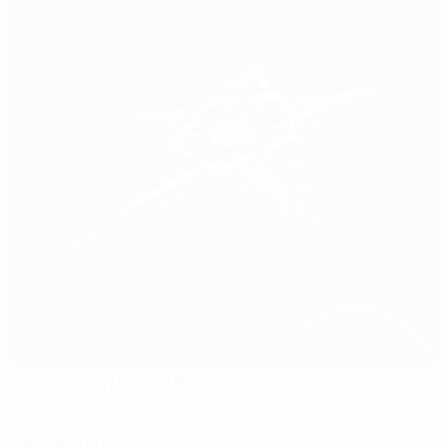
Джованни Паоло II
Пескара
Рефери