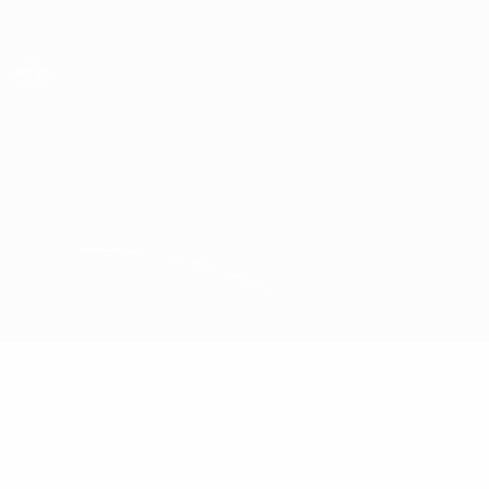
Skip
to
main
content
Лига чемпионов УЕФА по футзалу
Обзор
Онлайн
О матче
Дифферданж vs Халадаш