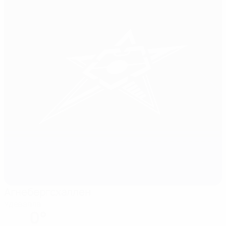
Агнебергсхаллен
Удевалла
0°