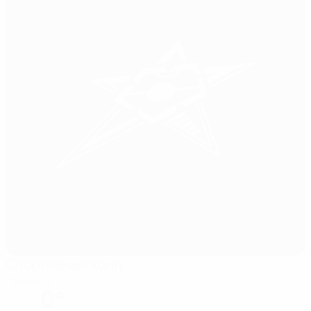
Спортивный холл
Лученец
0°