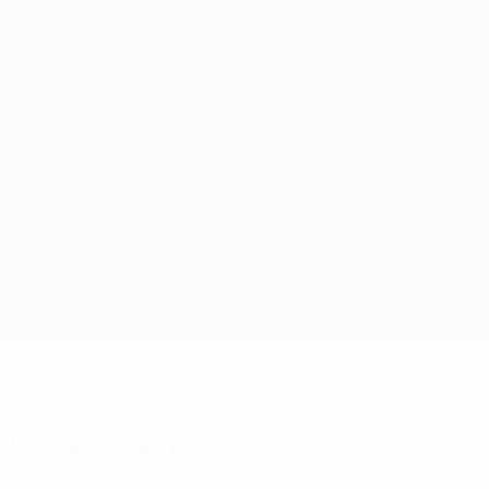
Skip
to
main
content
Лига чемпионов УЕФА по футзалу
Влазния vs Тайгерс Рурмонд
Обзор
Онлайн
О матче
События матча