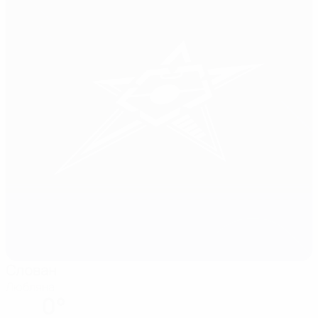
Слован
Любляна
0°