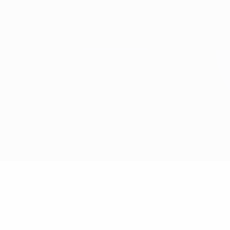
Скачать