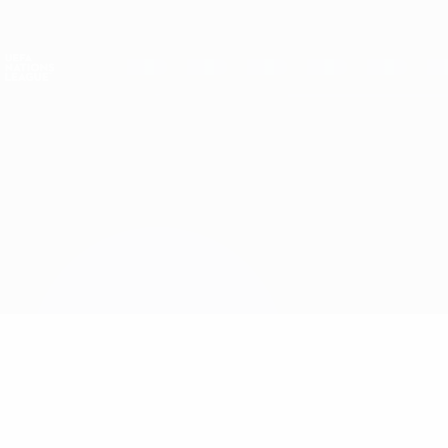
Skip
to
main
Лига наций и женский ЕВРО
content
Результаты live и статистика
Лига наций УЕФА
Обзор
Онлайн
О матче
Норвегия vs Словения