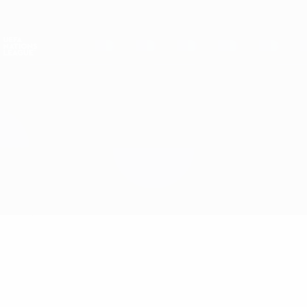
Skip
to
main
Лига наций и женский ЕВРО
Скачать
content
Результаты live и статистика
Лига наций УЕФА
Австрия vs Румыния
Обзор
Онлайн
О матче