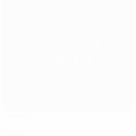
Кардифф Сити
Кардифф
Рефери