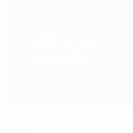
Виктория
Гибралтар
Рефери