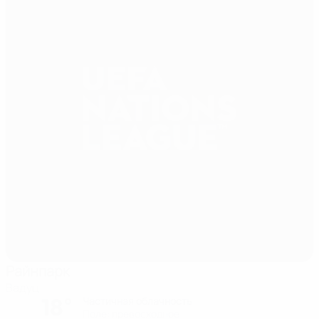
Райнпарк
Вадуц
18°
Частичная облачность
Поле: превосходное