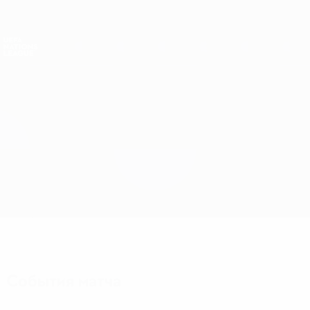
Skip
to
main
Лига наций и женский ЕВРО
Скачать
content
Результаты live и статистика
Лига наций УЕФА
Сан-Марино vs Мальта
Обзор
Онлайн
О матче
События матча