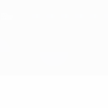
Skip
to
main
Лига наций и женский ЕВРО
Скачать
content
Результаты live и статистика
Лига наций УЕФА
Австрия vs Хорватия
Обзор
Онлайн
О матче