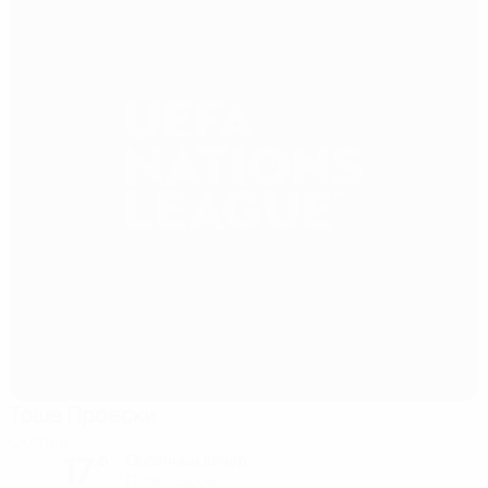
Тоше Проески
Скопье
17°
Облачный вечер
Поле: сырое