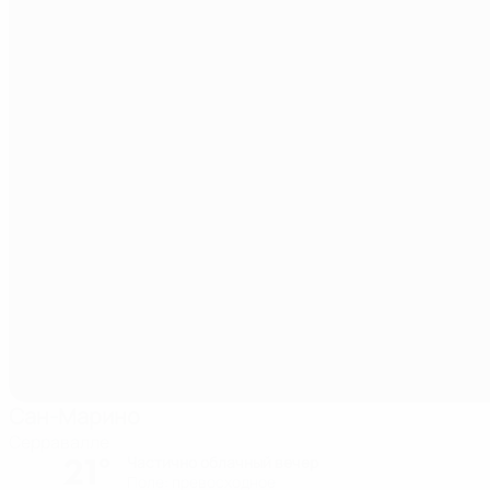
Сан-Марино
Серравалле
21°
Частично облачный вечер
Поле: превосходное