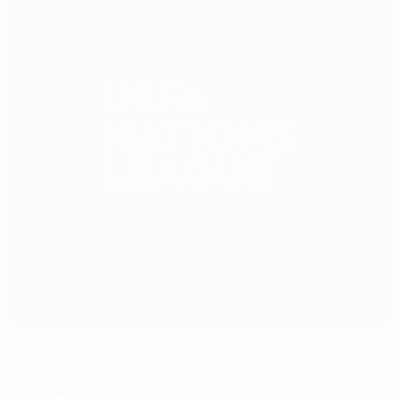
Лейгардальсведлюр
Рейкьявик
2°
Облачный вечер
Поле: превосходное