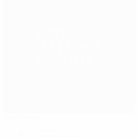
Христо Ботев
Пловдив
4°
Ясный вечер
Поле: превосходное