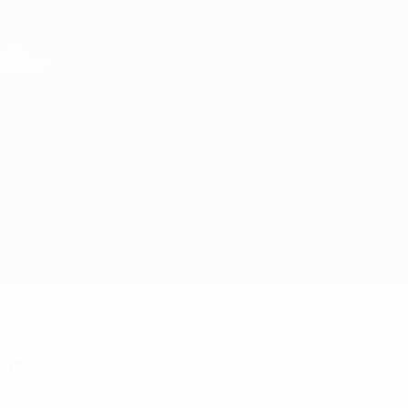
Skip
to
main
Лига наций и женский ЕВРО
Скачать
content
Результаты live и статистика
Лига наций УЕФА
Шотландия vs Греция
Обзор
Онлайн
О матче
События матча