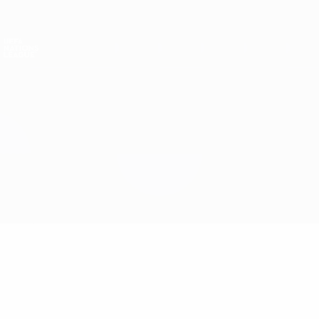
Skip
to
main
Лига наций и женский ЕВРО
Скачать
content
Результаты live и статистика
Лига наций УЕФА
Словения vs Словакия
Обзор
Онлайн
О матче