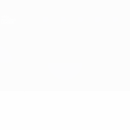
Skip
to
main
Лига наций и женский ЕВРО
Скачать
content
Результаты live и статистика
Лига наций УЕФА
Словения vs Швейцария
Онлайн
Группа
О матче