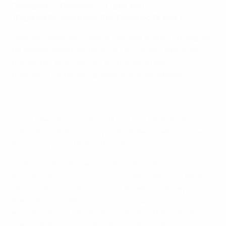
"Бавария" - "Севилья" 2:1 (доп. вр.)
(Горецка 34, Мартинес 104; Окампос 13, пен.)
Победу "Баварии" ударом головой принес вышедший
на замену Хави Мартинес. В шестой раз за восемь
последних розыгрышей по итогам 90 минут
пришлось назначать дополнительное время.
Из-за пандемии COVID-19 матч был перенесен из
Порту в Будапешт на "Пушкаш Арену", и на стадион
были допущены 15 180 зрителей.
"Севилья" активно начала встречу, и была за это
вознаграждена голом: после навеса Хесуса Наваса
Люк де Йонг головой скинул мяч на ход Ивану
Ракитичу, но хорватского полузащитника
недозволенным приемом остановил Дэвид Алаба.
Лукас Окампос с 11-метровой отметки не