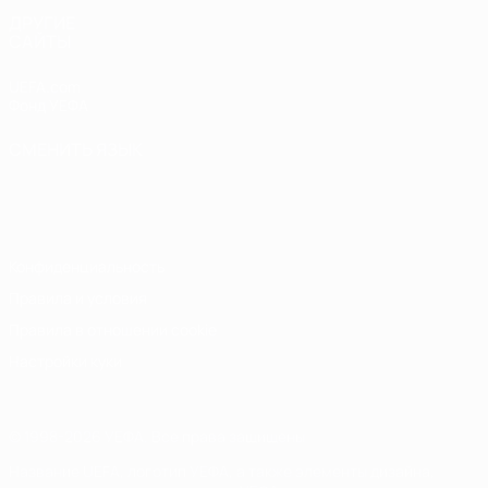
ДРУГИЕ
САЙТЫ
UEFA.com
Фонд УЕФА
СМЕНИТЬ ЯЗЫК
Русский
English
Français
Deutsch
Русский
Español
Italiano
Português
Конфиденциальность
Правила и условия
Правила в отношении cookie
Настройки куки
© 1998-2026 УЕФА. Все права защищены
Название UEFA, логотип УЕФА, а также элементы дизайна,