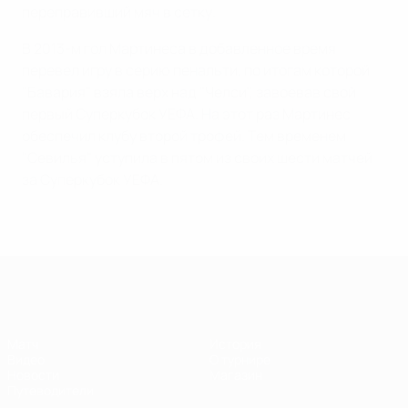
переправивший мяч в сетку.
В 2013-м гол Мартинеса в добавленное время
перевел игру в серию пенальти, по итогам которой
"Бавария" взяла верх над "Челси", завоевав свой
первый Суперкубок УЕФА. На этот раз Мартинес
обеспечил клубу второй трофей. Тем временем
"Севилья" уступила в пятом из своих шести матчей
за Суперкубок УЕФА.
Суперкубок УЕФА
Матч
История
Видео
О турнире
Новости
Магазин
Путеводители