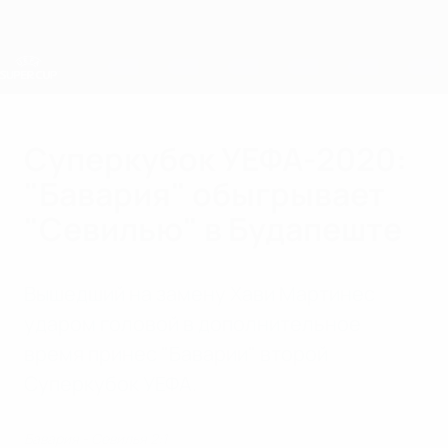
Skip
to
main
content
Суперкубок УЕФА
Суперкубок УЕФА-2020:
"Бавария" обыгрывает
"Севилью" в Будапеште
Вышедший на замену Хави Мартинес
ударом головой в дополнительное
время принес "Баварии" второй
Суперкубок УЕФА.
Бавария - Севилья 2:1