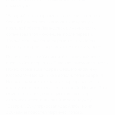
промахнулся.
"Бавария" стала наращивать давление на ворота
Яссина Буну, стараясь выводить на ударную
позицию Роберта Левандовски. Именно поляк
организовал гол мюнхенцев: после передачи
Томаса Мюллера он переправил мяч на Леона
Горецку, который завершил атаку точным ударом.
После перерыва у "Севильи" был отличный шанс
вновь выйти вперед, но "Баварию" выручил Мануэль
Нойер, отразивший удар вышедшего на замену
Юссефа Эн-Несири. Уже в дополнительное время
Нойер спас мюнхенский клуб, переправив мяч в
штангу после выстрела все того же Эн-Несири. Этот
момент оказался решающим, так как вскоре
отличился игрок, вышедший на замену уже у
"Баварии". Буну парировал удар Алабы, но на
добивание подоспел Мартинес, головой