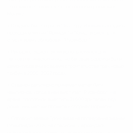
того, как он отказался от постоянной прописки в
Монако.
• Стадион был открыт в 1947 году. Изначально здесь
проводили матчи "Фрейдиг" и "Квид", а десять лет
спустя арену облюбовал "Русенборг".
• Раньше стадион также использовался для
легкоатлетических нужд, но беговые дорожки были
демонтированы во время строительства трех новых
трибун в 2000-2002 годах.
• Стадион регулярно принимал матчи Лиги
чемпионов, когда в ней выступал "Русенборг". На
арене, способной вместить 21 600 зрителей, ряд
домашних матчей провела и сборная Норвегии.
• Согласно заявке Тронхейма на проведение зимней
Олимпиады-2018, на стадионе "Леркендаль"
планировалось провести церемонии открытия и