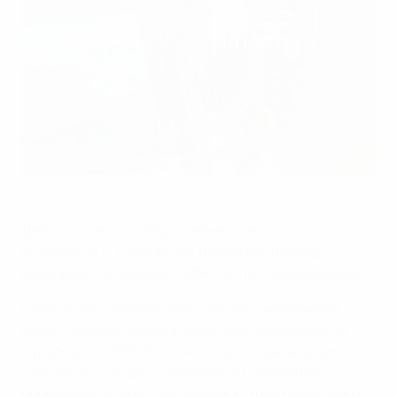
За Суперкубок УЕФА в Тронхейме поспорят "Севилья" и
"Реал"
©UEFA.com
Девятого августа в Тронхейме "Севилья"
встретится с "Реалом" и в третий раз подряд
разыграет Суперкубок УЕФА с испанской командой.
Победа над "Ливерпулем" в базельском финале
дала "Севилье" право в пятый раз побороться за
Суперкубок УЕФА. Во всех четырех предыдущих
случаях андалузцы сражались за трофей как
победители второго по значимости еврокубкового