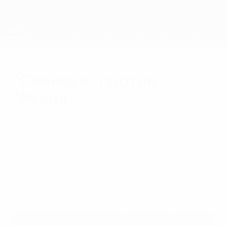
Skip
to
main
content
Суперкубок УЕФА
"Севилья" против
"Реала"
суббота, 28 мая 2016 г.
На правах победителя Лиги Европы
"Севилья" 9 августа поспорит в
Тронхейме за Суперкубок УЕФА с
победителем Лиги чемпионов - "Реалом".