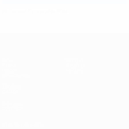
Испанский Суперкубок УЕФА
Суперкубок УЕФА
Матч
История
Видео
О турнире
Новости
Магазин
Путеводители
ДРУГИЕ
САЙТЫ
UEFA.com
Фонд УЕФА
Конфиденциальность