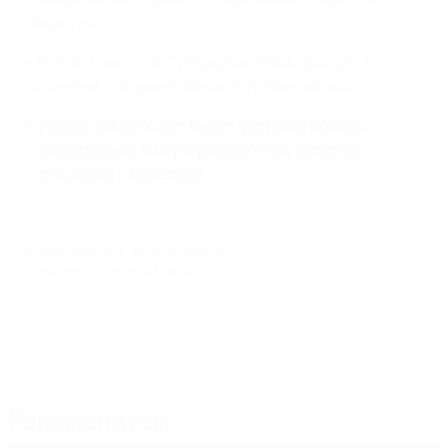
закрытия.
• В 2017-м матч за Суперкубок УЕФА пройдет в
Скопье на стадионе "Филипп II Македонский".
Позже на UEFA.com будет доступна полная
информация по Суперкубку УЕФА, включая
ситуацию с билетами.
© 1998-2026 UEFA. All rights reserved.
Обновлено: вторник, 23 мая 2017 г.
Рекомендуем