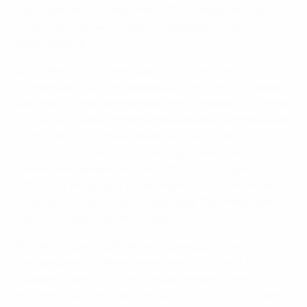
посещаемости Суперкубка УЕФА. Поединок двух
испанских команд собрал на трибунах 51 940
болельщиков.
Для "Реала" это тоже будет пятый матч за
Суперкубок УЕФА, но мадридцы получали это право
как победители Лиги чемпионов. В первом - в 1998-м
- "Реал" в Монако потерпел минимальное поражение
от обладателя Кубка кубков "Челси", а два года
спустя со счетом 1:2 уступил в дополнительное
время выигравшему Кубок УЕФА "Галатасараю". В
2002 году мадридцы в третий раз сыграли в Монако
и с результатом 3:1 взяли верх над "Фейеноордом", а
два года назад одолели "Севилью".
Испания побьет собственный рекорд по числу
Суперкубков УЕФА вне зависимости от того, кто
победит 9 августа. В настоящий момент у нее 12
трофеев и 22 участия в матчах за этот титул - тоже