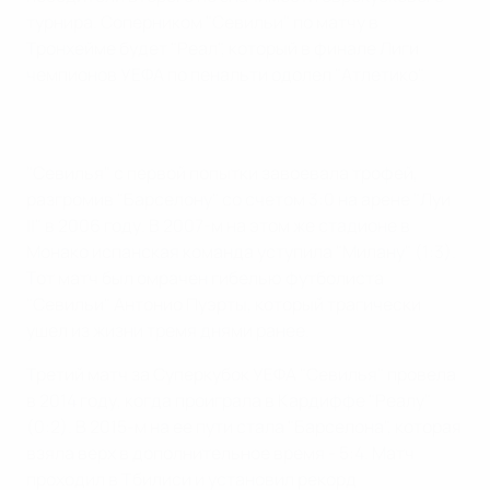
турнира. Соперником "Севильи" по матчу в
Тронхейме будет "Реал", который в финале Лиги
чемпионов УЕФА по пенальти одолел "Атлетико".
"Севилья" с первой попытки завоевала трофей,
разгромив "Барселону" со счетом 3:0 на арене "Луи
II" в 2006 году. В 2007-м на этом же стадионе в
Монако испанская команда уступила "Милану" (1:3).
Тот матч был омрачен гибелью футболиста
"Севильи" Антонио Пуэрты, который трагически
ушел из жизни тремя днями ранее.
Третий матч за Суперкубок УЕФА "Севилья" провела
в 2014 году, когда проиграла в Кардиффе "Реалу"
(0:2). В 2015-м на ее пути стала "Барселона", которая
взяла верх в дополнительное время - 5:4. Матч
проходил в Тбилиси и установил рекорд