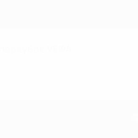
уперкубок УЕФА
Скопье
и, "Реал" продолжает забивать, а новобранцы
оги матча в Скопье.