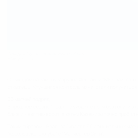
Зинедин Зидан с очередным трофеем
©Getty Images
С выходом на замену Маруана Феллайни "МЮ" заиграл п
откажешь. Улучшился контроль мяча, стали получаться 
66 матчей подряд
В прошлом сезоне "Реал" не уходил с поля без гола, и
близки к взятию ворот, а затем Каземиро точно пробил 
Таким образом, "Реал" забивает в 66 официальных матч
"королевского клуба" с "Манчестер Сити".