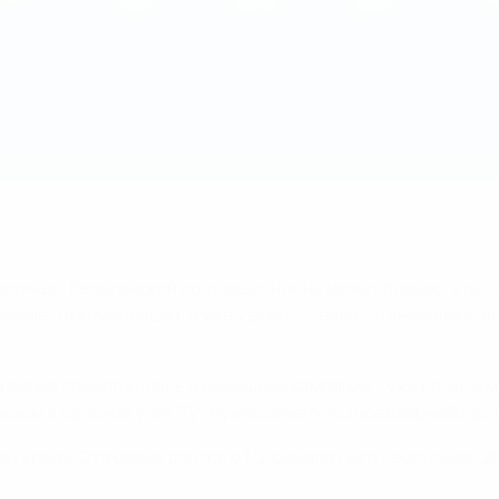
олучше. Бельгийский полузащитник не может похвастать с
какие-то комбинации, и уже у ворот "Реала" становилось в
 эта серия продолжилась в нынешней кампании - уже на 24-
низом в дальний угол. Тут нужно отметить и ювелирный пас
ах кряду. Эта серия длится с 1/2 финала Лиги чемпионов-2