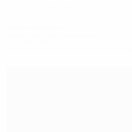
Как это было: "Реал" - "МЮ" 2:1
"Юнайтед" пока не гранд
Первый тайм был явным напоминанием, что пока "МЮ" ещ
Жозе Моуринью заняла лишь шестое место. Достаточно с
встречи, а манкунианцы сидели глубоко в обороне, про