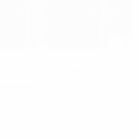
 кто забил голы в столице БЮР Македонии, чтобы в
емиро вырос в ключевую фигуру, и дело не только в его
емпионов УЕФА.
ан успешно использовал и в последние месяцы
сильнее физически, но на итоговом результате это