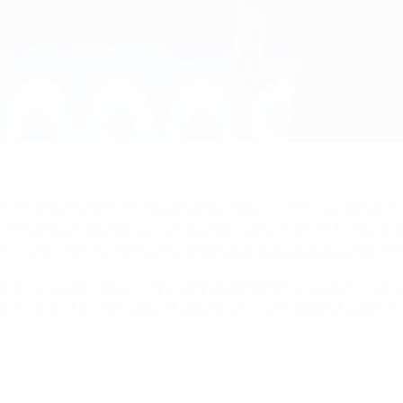
л пятый финал из пяти возможных. Достаточно посмотреть,
 на игру команды за полтора месяца у ее руля. Тот же Каз
 что он отличился и в финале минувшего розыгрыша Лиги ч
го полузащитника - эту схему с ромбом в полузащите Зид
во главе с Полем Погба и Неманьей Матичем была заметно 