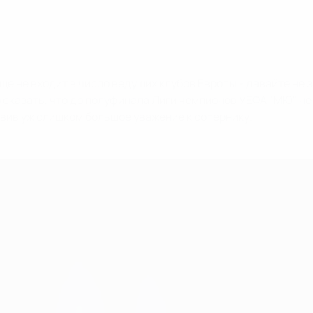
е не входит в число ведущих клубов Европы - давайте не 
казать, что до полуфинала Лиги чемпионов УЕФА "МЮ" не д
явив уж слишком большое уважение к сопернику.