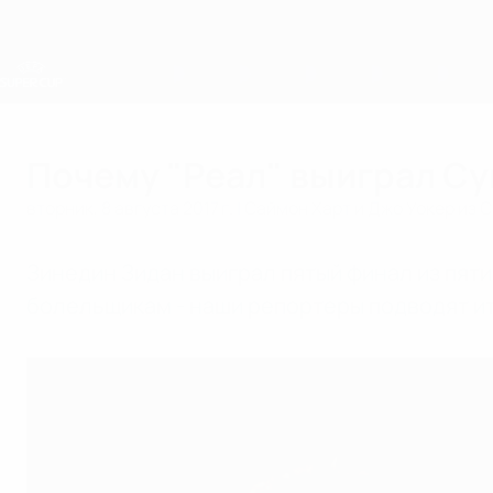
Skip
to
main
content
Суперкубок УЕФА
Почему "Реал" выиграл С
вторник, 8 августа 2017 г.
| Саймон Харт и Джо Уокер из 
Зинедин Зидан выиграл пятый финал из пят
болельщикам - наши репортеры подводят ит