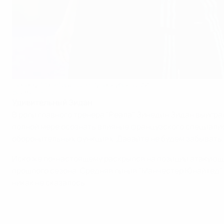
Почему "Реал" выиграл Суперкубок УЕФА
©Getty Images
Удивительный Зидан
В роли главного тренера "Реала" Зинедин Зидан выигра
полной мере осознать влияние французского специалиста
оборонительных функциях. Давайте не будем забывать,
Иско же по-настоящему раскрылся на позиции атакующе
прошлого сезона. Средняя линия "Манчестер Юнайтед" 
никак не сказалось.