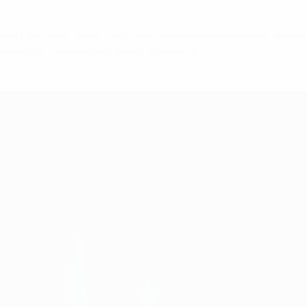
бранцев "МЮ". Дебют Виктора Линделефа получился двояким,
омбинации и вообще выглядел прилично.