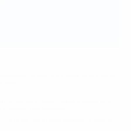
умасшедшей техникой, зато в эффективности ему не
се жарче.
й минуте поединка в Скопье. Мадридцы дважды были
 в исполнении Дани Карвахаля.
015/16, когда нулевой ничьей завершился первый матч