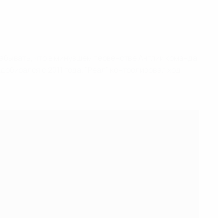
забывать, что в минувшем первенстве Англии команда
обирался с 2011 года. "Реал" контролировал ход