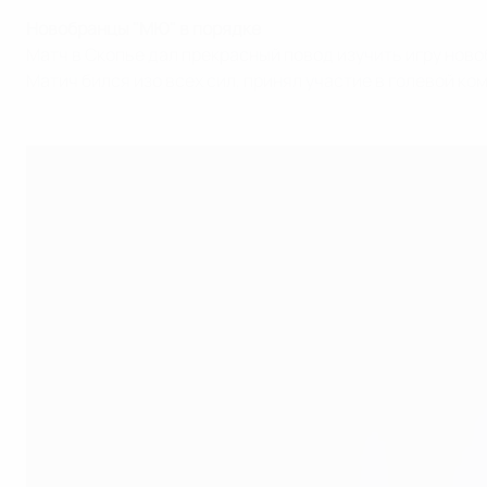
Новобранцы "МЮ" в порядке
Матч в Скопье дал прекрасный повод изучить игру ново
Матич бился изо всех сил, принял участие в голевой к