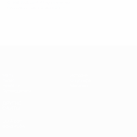
© 1998-2026 UEFA. All rights reserved.
Обновлено: среда, 21 июня 2017 г.
Суперкубок УЕФА
Матч
История
Видео
О турнире
Новости
Магазин
Путеводители
ДРУГИЕ
САЙТЫ
UEFA.com
Фонд УЕФА