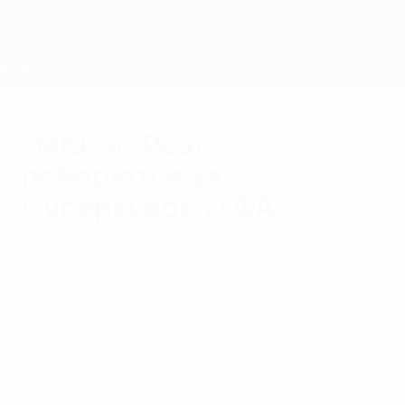
Skip
to
main
content
Суперкубок УЕФА
"МЮ" и "Реал"
поборются за
Суперкубок УЕФА
суббота, 3 июня 2017 г.
Победа над "Ювентусом" в финале Лиги
чемпионов УЕФА обеспечила
"Реалу" участие в матче за Суперкубок
УЕФА с "Манчестер Юнайтед".