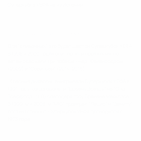
Суперкубка УЕФА не из Испании.
Топ голов в матчах ''Реала'' с ''МЮ''
Для "сливочных" это будет шестой Суперкубок УЕФА.
В 1998 и 2000 годах они терпели поражения, но
затем одержали три победы - над "Фейеноордом"
(2002) и "Севильей" (2014, 2016).
"Красные дьяволы" выигрывали Суперкубок УЕФА в
1991 году, когда одолели "Црвену Звезду" на "Олд
Траффорд" (1:0) благодаря голу Брайана Макклэра.
В 1999-м и 2008-м "МЮ" проиграл "Лацио" и "Зениту"
соответственно. Суперкубок УЕФА проводится с
1973 года.