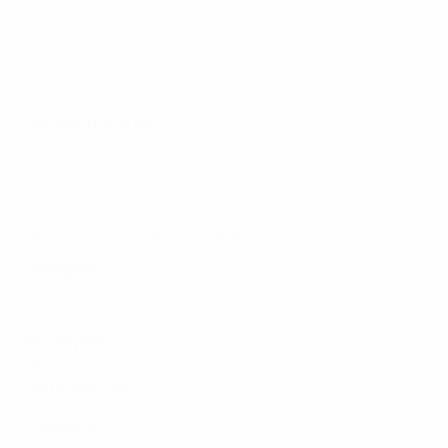
Где смотреть матч?
На каналах и платформах местных вещательных
партнеров Лиги наций УЕФА
.
Ориентировочные составы
"Бавария"
: Нойер; Эрнандес, Боатенг, Алаба, Дэвис;
Горецка, Киммих; Сане, Мюллер, Гнабри;
Левандовски
Не сыграют
: Коман (физическая форма), Ньянзу
(бедро)
Под вопросом
: Дэвис (не указано)
"Севилья"
: Буну; Навас, Кунде, Диего Карлос,