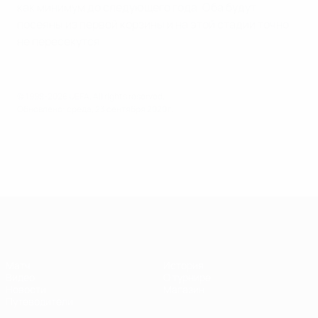
как минимум до следующего года. Оба будут
посеяны из первой корзины и на этой стадии точно
не пересекутся.
© 1998-2026 UEFA. All rights reserved.
Обновлено: среда, 23 сентября 2020 г.
Суперкубок УЕФА
Матч
История
Видео
О турнире
Новости
Магазин
Путеводители