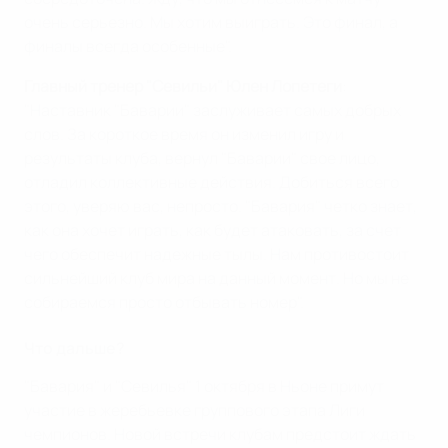
очень серьезно. Мы хотим выиграть. Это финал, а
финалы всегда особенные".
Главный тренер "Севильи" Юлен Лопетеги
:
"Наставник "Баварии" заслуживает самых добрых
слов. За короткое время он изменил игру и
результаты клуба, вернул "Баварии" свое лицо,
отладил коллективные действия. Добиться всего
этого, уверяю вас, непросто. "Бавария" четко знает,
как она хочет играть, как будет атаковать, за счет
чего обеспечит надежные тылы. Нам противостоит
сильнейший клуб мира на данный момент. Но мы не
собираемся просто отбывать номер".
Что дальше?
"Бавария" и "Севилья" 1 октября в Ньоне примут
участие в жеребьевке группового этапа Лиги
чемпионов. Новой встречи клубам предстоит ждать