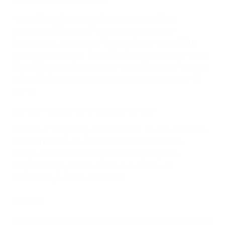
Через 25 дней после победы в финале Лиги
чемпионов
"Бавария"
ударно стартовала в
бундеслиге , разгромив "Шальке" со счетом 8:0 в
минувшую пятницу. Серж Гнабри оформил хет-трик,
Лерой Сане в дебютном матче за "Баварию" сделал
дубль. Победная серия мюнхенцев составляет 22
матча.
Все голы "Севильи" в Лиге Европы-2019/20
"Севилья"
не проигрывает 21 матч, но для нее сезон
2020/21 еще не начался. Испанские команды,
которые летом далеко прошли в еврокубках ,
получили пару дополнительных недель на
подготовку к новой кампании.
Тактика
Ханси Флик уделяет огромное внимание физической