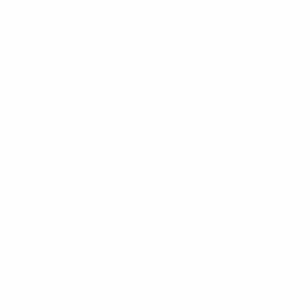
большое внимание тому, чтобы не давать сопернику
выходить из обороны через пас. Крайние защитники
по примеру Хесуса Наваса регулярно подключаются
к атакам. В полузащите после ухода Эвера Банеги
игрой должен дирижировать Иван Ракитич.
Джо Уокер, корреспондент по "Севилье"
Цитаты тренеров
Суперкубок УЕФА-2019: "Ливерпуль" - "Челси" 2:2 (пен. 5:4)
Главный тренер "Баварии" Ханси Флик
: "Севилья"
заслуженно выиграла Лигу Европы. Это зрелая
команда, хорошо подготовленная тактически. Ее
тренер отлично выполняет свою работу. Игра будет
динамичной и напряженной. В плане футбола от
обеих команд можно ожидать многого. Поэтому это
будет топ-матч. Мы хорошо подготовимся. Ожидаю,
что команда выложится на 100% и будет полностью
сосредоточена . Жду, что мы отнесемся к матчу