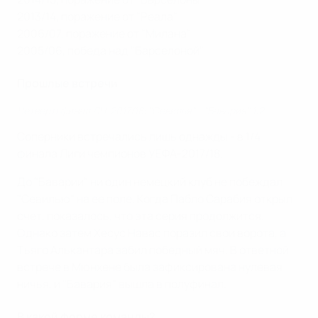
2013/14, поражение от "Реала"
2006/07, поражение от "Милана"
2005/06, победа над "Барселоной"
Прошлые встречи
Четвертьфинал ЛЧ-2017/18: "Севилья" - "Бавария" 1:2
Соперники встречались лишь однажды - в 1/4
финала Лиги чемпионов УЕФА-2017/18.
До "Баварии" ни один немецкий клуб не побеждал
"Севилью" на ее поле. Когда Пабло Сарабия открыл
счет, показалось, что эта серия продолжится.
Однако затем Хесус Навас поразил свои ворота, а
Тьяго Алькантара забил победный мяч. В ответной
встрече в Мюнхене была зафиксирована нулевая
ничья, и "Бавария" вышла в полуфинал.
В какой форме команды?