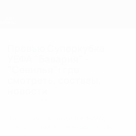
Skip
to
main
content
Суперкубок УЕФА
Превью Суперкубка
УЕФА "Бавария" -
"Севилья": где
смотреть, составы,
новости
среда, 23 сентября 2020 г.
Все что надо знать о матче между
победителями Лиги чемпионов и Лиги
Европы.