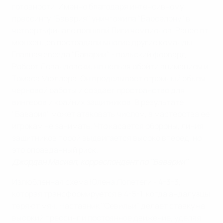
готовности. Именно благодаря интенсивному
прессингу "Бавария" уничтожила "Барселону" в
четвертьфинале прошлой Лиги чемпионов. Ранее от
мюнхенцев пострадали многие другие команды.
Главная звезда "Баварии" - польский форвард
Роберт Левандовски, но нельзя обойти вниманием и
Томаса Мюллера. Он проделывает огромный объем
черновой работы и создает пространство для
вингеров и крайних защитников. В результате
"Бавария" может атаковать числом, а мастерства ее
игрокам не занимать. Что касается обороны, линия
защитников порой выдвигается высоко вперед, но
это оправданный риск.
Джордан Масиел, корреспондент по "Баварии"
Излюбленная схема Юлена Лопетеги - 4-3-3,
которая трансформируется в 4-5-1, когда андалузцы
теряют мяч. Наставник "Севильи" делает ставку на
высокий прессинг и постоянное движение, уделяя