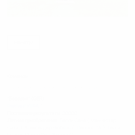
Команды
Смотри все голы "Баварии" в Лиге чемпионов-2019/20
"Бавария" (GER)
Рейтинг УЕФА
: 1
Последние результаты
: ВВВВВ
Летние приобретения
: Лерой Сане ("Манчестер
Сити"), Александер Нюбель ("Шальке-04"), Танги
Ньянзу ("Пари Сен-Жермен")