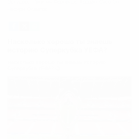
Эскудеро; Ракитич, Фернандо, Хордан; Сусо, Эн-
Несири, Окампос