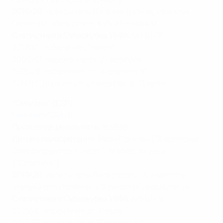
2019/20
: победитель Лиги чемпионов, чемпион
Германии, обладатель Кубка Германии
Статистика в Суперкубке УЕФА
: М4 В1 П3
2012/13, победа над "Челси"
2000/01, поражение от "Ливерпуля"
1975/76, поражение от "Андерлехта"
1974/75, поражение от киевского "Динамо"
"Севилья" (ESP)
Рейтинг УЕФА
: 8
Последние результаты
: ВВВВВ
Летние приобретения
: Иван Ракитич ("Барселона"),
Оскар Родригес ("Реал"), Маркос Акунья
("Спортинг")
2019/20
: победитель Лиги Европы, 4-е место в
чемпионате Испании, 1/8 финала Кубка Испании
Статистика в Суперкубке УЕФА
: М5 В1 П4
2015/16, поражение от "Реала"
2014/15, поражение от "Барселоны"