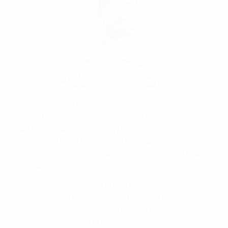
Вратарь "Айнтрахта" Кевин Трапп
Казалось, своих главных успехов на евроарене
Кевин Трапп добьется в составе "Пари Сен-Жермен",
куда он перешел в 2015 году из "Айнтрахта". Немец
стал двукратным чемпионом Франции, но
еврокубкового триумфа добился все равно в рядах
франкфуртского клуба, куда вернулся в 2018-м.
Вратарь стал одним из героев майского
финала Лиги
Европы УЕФА
, в котором "Айнтрахт" победил
"Рейнджерс" в серии 11-метровых. Теперь 32-
летнему футболисту предстоит вновь окунуться в