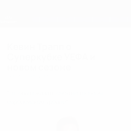
Skip
to
main
content
Суперкубок УЕФА
Кевин Трапп о
Суперкубке УЕФА и
новом сезоне
пятница, 5 августа 2022 г.
"Готовы показать себя на топовом
европейском уровне".