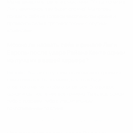
Мы не замерли в трепете с мыслями: "Ух ты, попали в
Лигу чемпионов, там будет сложно". Мы готовы
показать себя на топовом европейском уровне и
проверить силы в противостоянии с другими
командами.
Можно ли назвать сейв в финале Лиги
Европы после удара Райана Кента одним
из лучших в вашей карьере?
Не знаю, был ли он лучшим, но, возможно, одним из
самых важных. Ты понимаешь, что не будет
ответного матча, чтобы отыграться. Это вопрос
одной игры, после нее все кончено. Ты едешь домой
либо с трофеем, либо с утешительным
похлопыванием по спине.
Айнтрахт - Рейнджерс 1:1 (пен. 5:4). Лучшие моменты