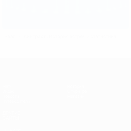
"Реал" - "Айнтрахт". История встреч и статистика
Суперкубок УЕФА
Матч
История
Видео
О турнире
Новости
Магазин
Путеводители
ДРУГИЕ
САЙТЫ
UEFA.com