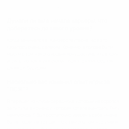
Голы "Айнтрахта" в Лиге Европы
Думали ли вы в начале карьеры, что
доберетесь до такого уровня?
Когда занимался в "Кайзерслаутерне", все это
казалось очень далеким. Конечно, в голове были
мысли о том, какого уровня хочу достичь и где хочу
играть, но, как я уже сказал, все это казалось так
далеко в будущем.
Насколько вас изменил опыт игры за
"ПСЖ"?
Я перешел из клуба-середняка, который не боролся
за титулы, в команду, которая хотела выиграть Лигу
чемпионов. Я был достаточно уверен в себе, иначе
бы не пошел на тот шаг. Но с тем опытом, что у меня
есть сегодня, я бы сказал, что поначалу моему