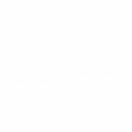
атмосферу Лиги чемпионов, но еще до этого он
сразится с "Реалом" в
Суперкубке УЕФА
в Хельсинки.
UEFA.com побеседовал с Траппом перед началом
очередного сезона.
Блог Суперкубка УЕФА
Какие у вас ожидания от предстоящего
матча с "Реалом"?
От шанса сыграть против такой команды испытываю
только радость. Возможность выиграть трофей на
старте сезона в поединке со знаменитым клубом -
лучше не придумаешь. А когда соперничаешь с
командой, которая 14 раз выигрывала Лигу
чемпионов, это вообще высший класс.