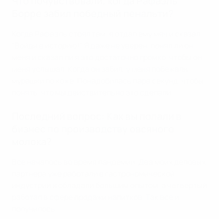
Что почувствовали, когда Рафаэль
Борре забил победный пенальти?
Когда Рафаэль стоял там, я отдал ему мяч и сказал:
"Войди в историю!" Я даже не уверен, понял ли он
меня и сказал ли я это достаточно громко, чтобы он
меня услышал. Когда он забил, у меня побежали
мурашки по коже. Понадобилась пара секунд, чтобы
понять, что мы действительно это сделали.
Последний вопрос: Как вы попали в
бизнес по производству овсяного
молока?
Все началось во время пандемии. Два моих деловых
партнера уже работали в гастрономической
индустрии и обладали большим опытом, а четвертый
работал в сфере продажи напитков. Так все и
получилось.