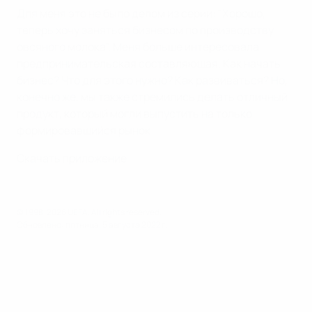
Для меня это не было делом из серии: "Хорошо,
теперь хочу заняться бизнесом по производству
овсяного молока". Меня больше интересовала
предпринимательская составляющая. Как начать
бизнес? Что для этого нужно? Как развиваться? Но,
конечно же, мы также стремились делать отличный
продукт, который могли выпустить на только
формировавшийся рынок.
Скачать приложение
© 1998-2026 UEFA. All rights reserved.
Обновлено: пятница, 5 августа 2022 г.