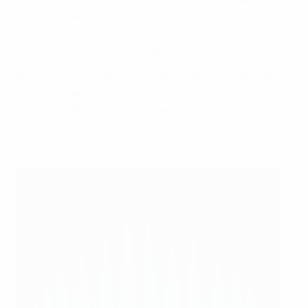
характеру не хватало пары вещей, чтобы
чувствовать себя в "ПСЖ" так же легко, как я
чувствовал себя там в конце.
Все те вещи, которым я научился за границей: новый
язык, умение притереться к новым игрокам. Все это
я взял с собой назад во Франкфурт и гораздо лучше
ценю теперь, когда сюда приезжают легионеры.