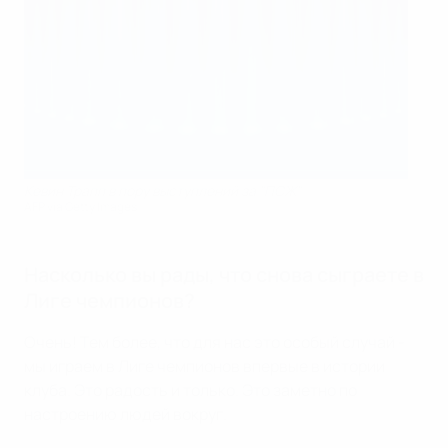
Кевин Трапп в пору выступлений за "ПСЖ"
AFP via Getty Images
Насколько вы рады, что снова сыграете в
Лиге чемпионов?
Очень! Тем более, что для нас это особый случай -
мы играем в Лиге чемпионов впервые в истории
клуба. Это радость и только. Это заметно по
настроению людей вокруг.