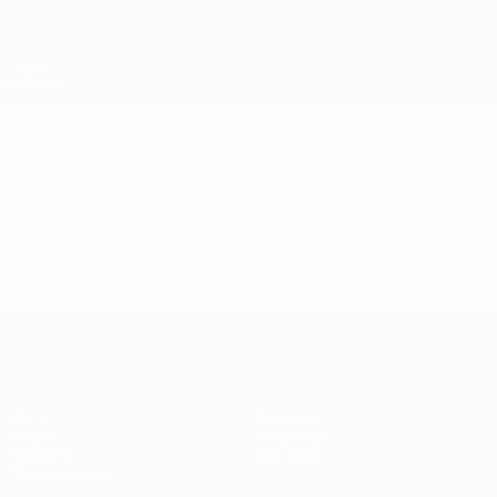
Skip
to
main
content
Суперкубок УЕФА
Видео
Главное
Суперкубок УЕФА
Матч
История
Видео
О турнире
Новости
Магазин
Путеводители