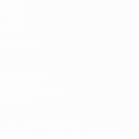
ДРУГИЕ
САЙТЫ
UEFA.com
Фонд УЕФА
СМЕНИТЬ ЯЗЫК
Русский
English
Français
Deutsch
Русский
Español
Italiano
Português
Конфиденциальность
Правила и условия
Правила в отношении cookie
Настройки куки
© 1998-2026 УЕФА. Все права защищены
Название UEFA, логотип УЕФА, а также элементы дизайна,