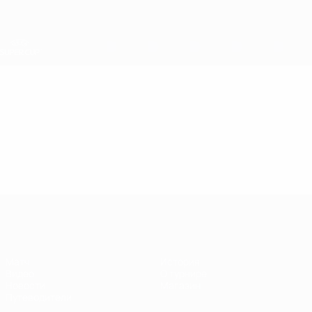
Skip
to
main
content
Суперкубок УЕФА
Видео
Главное
Суперкубок УЕФА
Матч
История
Видео
О турнире
Новости
Магазин
Путеводители