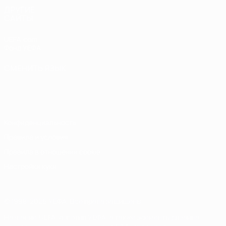
ДРУГИЕ
САЙТЫ
UEFA.com
Фонд УЕФА
СМЕНИТЬ ЯЗЫК
Русский
English
Français
Deutsch
Русский
Español
Italiano
Português
Конфиденциальность
Правила и условия
Правила в отношении cookie
Настройки куки
© 1998-2026 УЕФА. Все права защищены
Название UEFA, логотип УЕФА, а также элементы дизайна,