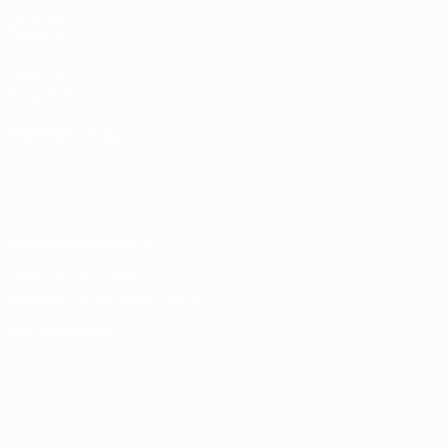
ДРУГИЕ
САЙТЫ
UEFA.com
Фонд УЕФА
СМЕНИТЬ ЯЗЫК
Русский
English
Français
Deutsch
Русский
Español
Italiano
Português
Конфиденциальность
Правила и условия
Правила в отношении cookie
Настройки куки
© 1998-2026 УЕФА. Все права защищены
Название UEFA, логотип УЕФА, а также элементы дизайна,