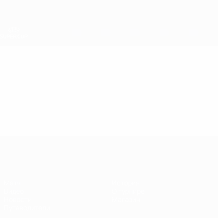
Skip
to
main
content
Суперкубок УЕФА
Видео
Лучшие моменты
Суперкубок УЕФА
Матч
История
Видео
О турнире
Новости
Магазин
Путеводители