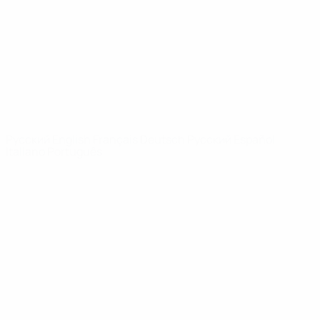
Новости
О турнире
САЙТЫ
СЕТИ УЕФА
UEFA.com
Фонд УЕФА
СМЕНИТЬ ЯЗЫК
Русский
English
Français
Deutsch
Русский
Español
Italiano
Português
Конфиденциальность
Правила и условия
Правила в отношении cookie
Настройки куки
© 1998-2026 УЕФА. Все права защищены