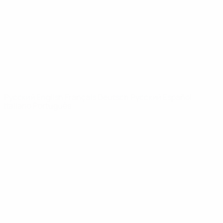
Новости
О турнире
САЙТЫ
СЕТИ УЕФА
UEFA.com
Фонд УЕФА
СМЕНИТЬ ЯЗЫК
Русский
English
Français
Deutsch
Русский
Español
Italiano
Português
Конфиденциальность
Правила и условия
Правила в отношении cookie
Настройки куки
© 1998-2026 УЕФА. Все права защищены