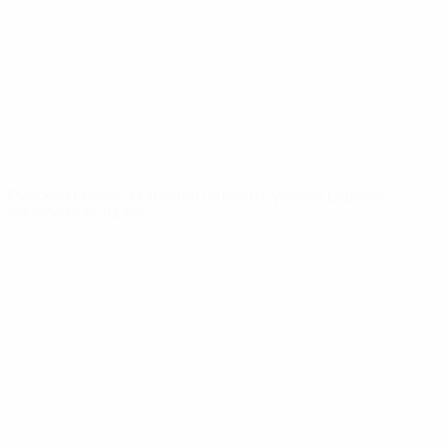
Новости
О турнире
САЙТЫ
СЕТИ УЕФА
UEFA.com
Фонд УЕФА
СМЕНИТЬ ЯЗЫК
Русский
English
Français
Deutsch
Русский
Español
Italiano
Português
Конфиденциальность
Правила и условия
Правила в отношении cookie
Настройки куки
© 1998-2026 УЕФА. Все права защищены