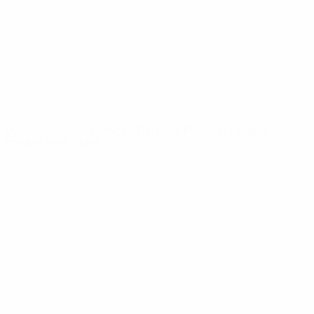
Новости
О турнире
САЙТЫ
СЕТИ УЕФА
UEFA.com
Фонд УЕФА
СМЕНИТЬ ЯЗЫК
Русский
English
Français
Deutsch
Русский
Español
Italiano
Português
Конфиденциальность
Правила и условия
Правила в отношении cookie
Настройки куки
© 1998-2026 УЕФА. Все права защищены