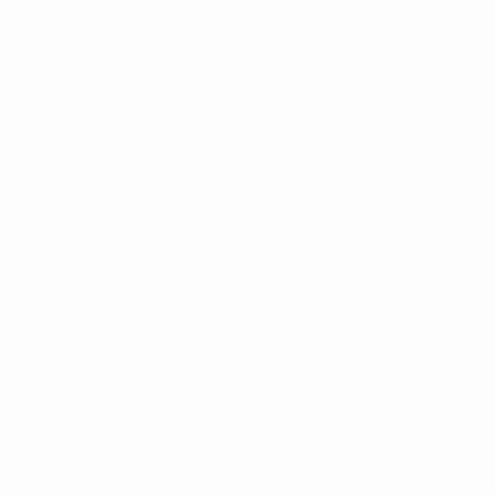
Новости
О турнире
САЙТЫ
СЕТИ УЕФА
UEFA.com
Фонд УЕФА
СМЕНИТЬ ЯЗЫК
Русский
English
Français
Deutsch
Русский
Español
Italiano
Português
Конфиденциальность
Правила и условия
Правила в отношении cookie
Настройки куки
© 1998-2026 УЕФА. Все права защищены