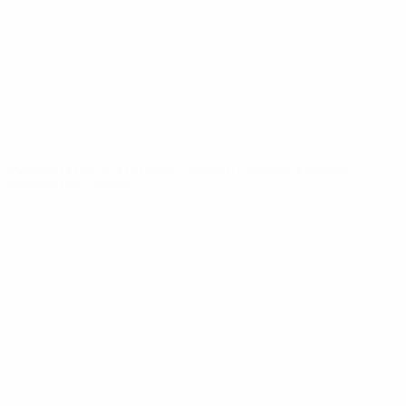
Новости
О турнире
САЙТЫ
СЕТИ УЕФА
UEFA.com
Фонд УЕФА
СМЕНИТЬ ЯЗЫК
Русский
English
Français
Deutsch
Русский
Español
Italiano
Português
Конфиденциальность
Правила и условия
Правила в отношении cookie
Настройки куки
© 1998-2026 УЕФА. Все права защищены