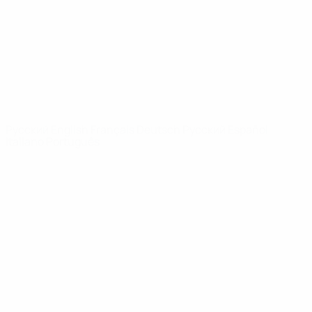
Новости
О турнире
САЙТЫ
СЕТИ УЕФА
UEFA.com
Фонд УЕФА
СМЕНИТЬ ЯЗЫК
Русский
English
Français
Deutsch
Русский
Español
Italiano
Português
Конфиденциальность
Правила и условия
Правила в отношении cookie
Настройки куки
© 1998-2026 УЕФА. Все права защищены