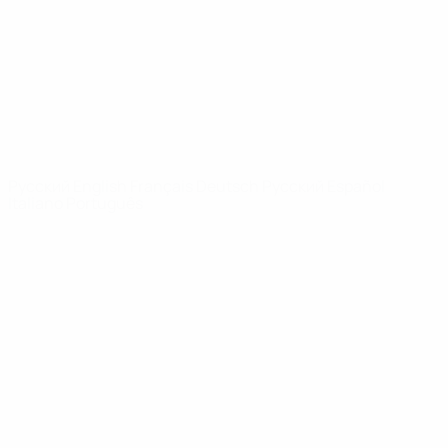
Новости
О турнире
САЙТЫ
СЕТИ УЕФА
UEFA.com
Фонд УЕФА
СМЕНИТЬ ЯЗЫК
Русский
English
Français
Deutsch
Русский
Español
Italiano
Português
Конфиденциальность
Правила и условия
Правила в отношении cookie
Настройки куки
© 1998-2026 УЕФА. Все права защищены