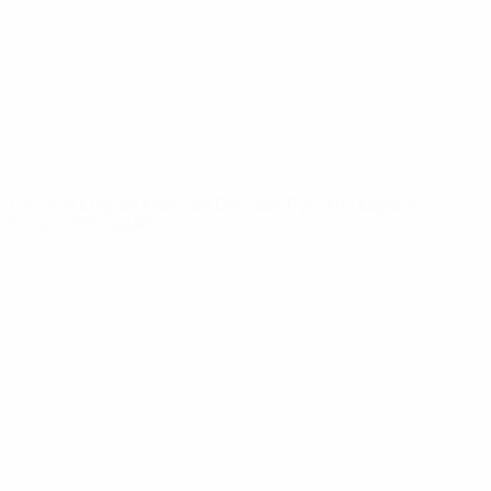
Новости
О турнире
САЙТЫ
СЕТИ УЕФА
UEFA.com
Фонд УЕФА
СМЕНИТЬ ЯЗЫК
Русский
English
Français
Deutsch
Русский
Español
Italiano
Português
Конфиденциальность
Правила и условия
Правила в отношении cookie
Настройки куки
© 1998-2026 УЕФА. Все права защищены