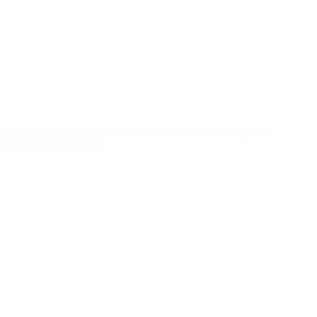
Новости
О турнире
САЙТЫ
СЕТИ УЕФА
UEFA.com
Фонд УЕФА
СМЕНИТЬ ЯЗЫК
Русский
English
Français
Deutsch
Русский
Español
Italiano
Português
Конфиденциальность
Правила и условия
Правила в отношении cookie
Настройки куки
© 1998-2026 УЕФА. Все права защищены