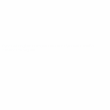
Новости
О турнире
САЙТЫ
СЕТИ УЕФА
UEFA.com
Фонд УЕФА
СМЕНИТЬ ЯЗЫК
Русский
English
Français
Deutsch
Русский
Español
Italiano
Português
Конфиденциальность
Правила и условия
Правила в отношении cookie
Настройки куки
© 1998-2026 УЕФА. Все права защищены