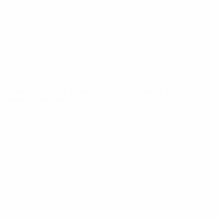
Новости
О турнире
САЙТЫ
СЕТИ УЕФА
UEFA.com
Фонд УЕФА
СМЕНИТЬ ЯЗЫК
Русский
English
Français
Deutsch
Русский
Español
Italiano
Português
Конфиденциальность
Правила и условия
Правила в отношении cookie
Настройки куки
© 1998-2026 УЕФА. Все права защищены