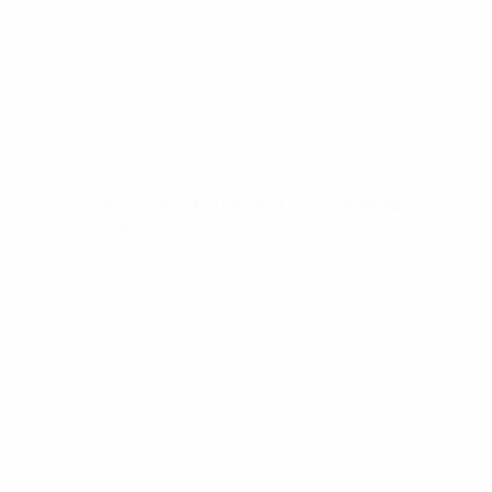
Новости
О турнире
САЙТЫ
СЕТИ УЕФА
UEFA.com
Фонд УЕФА
СМЕНИТЬ ЯЗЫК
Русский
English
Français
Deutsch
Русский
Español
Italiano
Português
Конфиденциальность
Правила и условия
Правила в отношении cookie
Настройки куки
© 1998-2026 УЕФА. Все права защищены