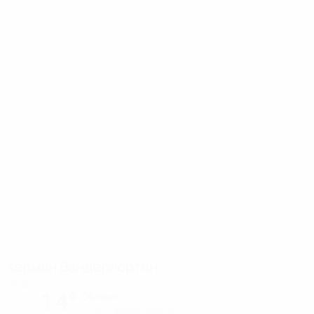
Херман Вандерпортен
Льер
14°
Облачно
Поле: превосходное