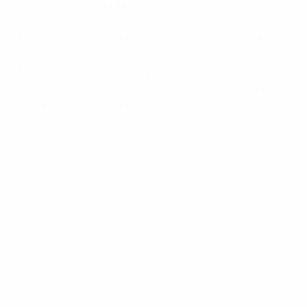
Кривенцов провел две крайне удачные замены.
Сначала Коваленко после великолепного паса
Александра Зубкова реализовал выход один на
один, затем вывел на свидание с вратарем
Арендарука, а за три минуты до конца основного
времени отлично разобрался в штрафной и в третий
раз пробил 15-летнего голкипера "Андерлехта" Миле
Свилара!