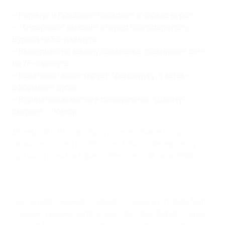
"Шахтер" выходит в финал
•
Борячук и Люкбакио попадают в каркас ворот
•
"Андерлехт" выходит вперед благодаря голу
Бурара на 55-й минуте
•
Вышедший на замену Коваленко сравнивает счет
на 76-й минуте
•
Коваленко ассистирует Арендаруку, а затем
оформляет дубль
•
В финальном матче в понедельник "Шахтер"
сыграет с "Челси"
Донецкий "Шахтер" пропустил в начале второго
тайма, но нашел в себе силы забить "Андерлехту"
три мяча и выйти в финал Юношеской лиги УЕФА.
После напряженного первого тайма, в котором было
создано крайне мало моментов, Сами Бурар открыл