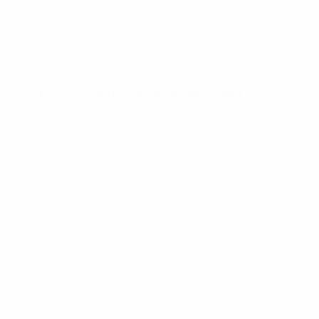
© 1998-2026 UEFA. All rights reserved.
Обновлено: среда, 3 июня 2015 г.
Юношеская лига УЕФА
Видео
История
Новости
О турнире
САЙТЫ
СЕТИ УЕФА
UEFA.com
Фонд УЕФА