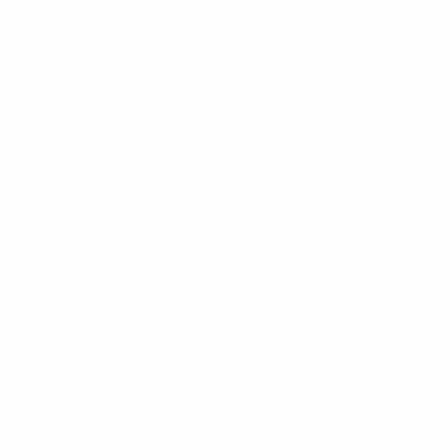
"Андерлехта", а также вносили свою лепту в процесс
созидания. "Шахтер" мог открыть счет уже на 14-й
минуте, когда Андрей Борячук обыгрался с
партнером, сместился с фланга к линии штрафной и
пробил в левый от себя угол - мяч попал в штангу.
Мог выйти на отличную ударную позицию Василий
Штандер, если бы не отличный подкат Натана де
Медины.
После перерыва активнее выглядел "Андерлехт", и
это принесло брюссельцам результат. На 52-й
минуте Доди Люкбакио мощно пробил издали, но
Кудрик в отчаянном броске перевел мяч в штангу.
Однако уже через три минуты вратарь дончан
оказался бессилен после розыгрыша углового,
который завершился точным ударом головой
Бурара.
Горняки продолжили борьбу, а их наставник Валерий