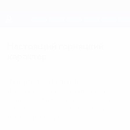
Skip
to
main
content
Юношеская лига УЕФА
Настоящий горняцкий
характер
пятница, 10 апреля 2015 г.
| Бен Гладуэлл
"Андерлехт" - "Шахтер" 1:3
Дончане добыли волевую победу в
полуфинале благодаря дублю Виктора
Коваленко, который еще и ассистировал
Денису Арендаруку.