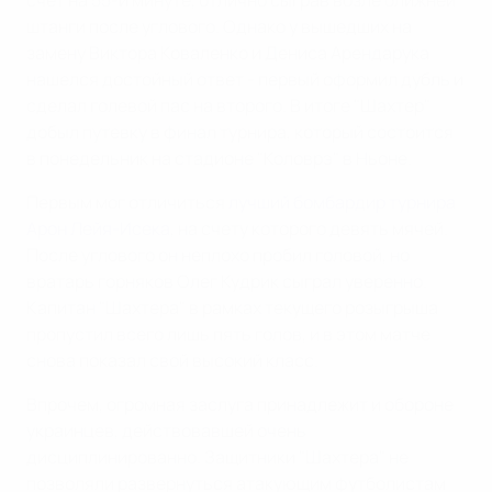
счет на 55-й минуте, отлично сыграв возле ближней
штанги после углового. Однако у вышедших на
замену Виктора Коваленко и Дениса Арендарука
нашелся достойный ответ - первый оформил дубль и
сделал голевой пас на второго. В итоге "Шахтер"
добыл путевку в финал турнира, который состоится
в понедельник на стадионе "Коловрэ" в Ньоне.
Первым мог отличиться
лучший бомбардир турнира
Арон Лейя-Исека
, на счету которого девять мячей.
После углового он неплохо пробил головой, но
вратарь горняков Олег Кудрик сыграл уверенно.
Капитан "Шахтера" в рамках текущего розыгрыша
пропустил всего лишь пять голов, и в этом матче
снова показал свой высокий класс.
Впрочем, огромная заслуга принадлежит и обороне
украинцев, действовавшей очень
дисциплинированно. Защитники "Шахтера" не
позволяли развернуться атакующим футболистам