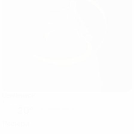
Сенченери
Та-Али
20°
Поле: превосходное
Рефери