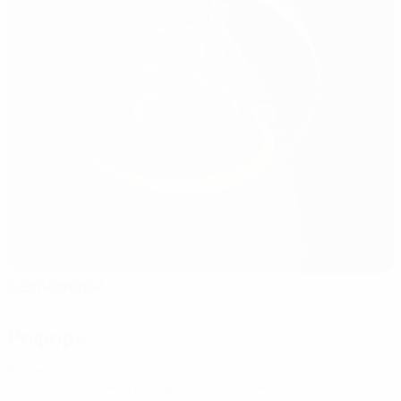
Сенченери
Та-Али
Рефери
Рефери
Оливер Рейтала
FIN
Ассистенты рефери
Олли Янтунен
FIN